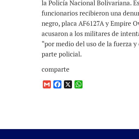
la Policía Nacional Bolivariana. E
funcionarios recibieron una denu
negro, placa AF6127A y Empire Ow
acusaron a los militares de inten
“por medio del uso de la fuerza y
parte policial.
comparte
G
F
X
W
m
a
h
a
c
a
i
e
t
l
b
s
o
A
o
p