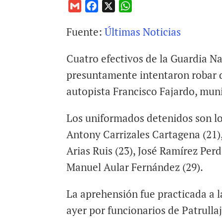
G
F
X
W
m
a
h
Fuente:
Últimas Noticias
a
c
a
i
e
t
Cuatro efectivos de la Guardia N
l
b
s
o
A
presuntamente intentaron robar d
o
p
autopista Francisco Fajardo, muni
k
p
Los uniformados detenidos son lo
Antony Carrizales Cartagena (21)
Arias Ruis (23), José Ramírez Per
Manuel Aular Fernández (29).
La aprehensión fue practicada a l
ayer por funcionarios de Patrulla