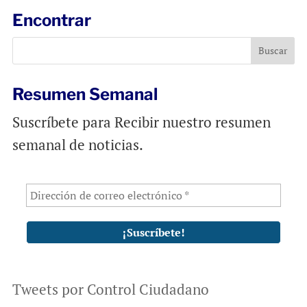
l
b
s
Encontrar
o
A
o
p
k
p
Resumen Semanal
Suscríbete para Recibir nuestro resumen
semanal de noticias.
Tweets por Control Ciudadano