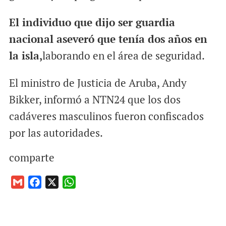
El individuo que dijo ser guardia
nacional aseveró que tenía dos años en
la isla,
laborando en el área de seguridad.
El ministro de Justicia de Aruba, Andy
Bikker, informó a NTN24 que los dos
cadáveres masculinos fueron confiscados
por las autoridades.
comparte
G
F
X
W
m
a
h
a
c
a
i
e
t