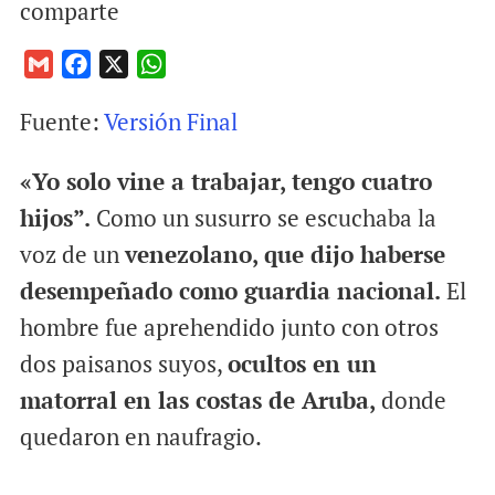
comparte
G
F
X
W
m
a
h
Fuente:
Versión Final
a
c
a
i
e
t
«Yo solo vine a trabajar, tengo cuatro
l
b
s
o
A
hijos”.
Como un susurro se escuchaba la
o
p
voz de un
venezolano, que dijo haberse
k
p
desempeñado como guardia nacional.
El
hombre fue aprehendido junto con otros
dos paisanos suyos,
ocultos en un
matorral en las costas de Aruba,
donde
quedaron en naufragio.