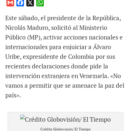
G
F
X
W
m
a
h
Este sábado, el presidente de la República,
a
c
a
i
e
t
Nicolás Maduro, solicitó al Ministerio
l
b
s
Público (MP), activar acciones nacionales e
o
A
internacionales para enjuiciar a Álvaro
o
p
Uribe, expresidente de Colombia por sus
k
p
recientes declaraciones donde pide la
intervención extranjera en Venezuela. «No
vamos a permitir que se amenace la paz del
país».
Crédito Globovisión/ El Tiempo