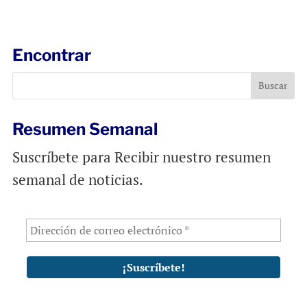
a
c
a
i
e
t
l
b
s
Encontrar
o
A
o
p
k
p
Resumen Semanal
Suscríbete para Recibir nuestro resumen
semanal de noticias.