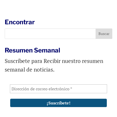
a
c
a
i
e
t
l
b
s
Encontrar
o
A
o
p
k
p
Resumen Semanal
Suscríbete para Recibir nuestro resumen
semanal de noticias.