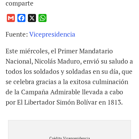
comparte
G
F
X
W
m
a
h
Fuente:
Vicepresidencia
a
c
a
i
e
t
Este miércoles, el Primer Mandatario
l
b
s
o
A
Nacional, Nicolás Maduro, envió su saludo a
o
p
todos los soldados y soldadas en su día, que
k
p
se celebra gracias a la exitosa culminación
de la Campaña Admirable llevada a cabo
por El Libertador Simón Bolívar en 1813.
Crédito Vicepresidencia