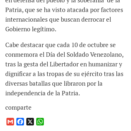
en defensa del pueblo y la soberanía de la
Patria, que se ha visto atacada por factores
internacionales que buscan derrocar el
Gobierno legítimo.
Cabe destacar que cada 10 de octubre se
conmemora el Día del Soldado Venezolano,
tras la gesta del Libertador en humanizar y
dignificar a las tropas de su ejército tras las
diversas batallas que libraron por la
independencia de la Patria.
comparte
G
F
X
W
m
a
h