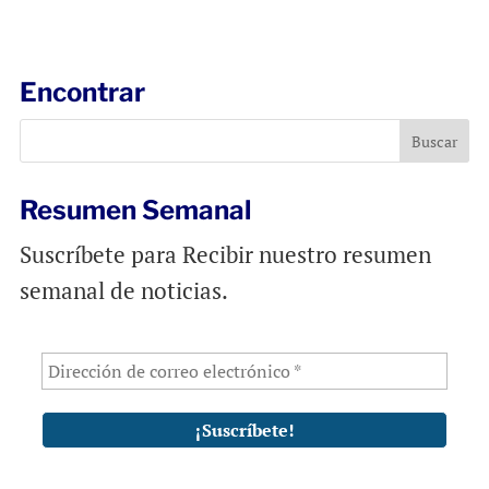
a
c
a
i
e
t
l
b
s
Encontrar
o
A
o
p
k
p
Resumen Semanal
Suscríbete para Recibir nuestro resumen
semanal de noticias.