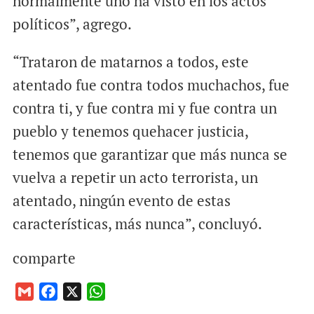
normalmente uno ha visto en los actos
políticos”, agrego.
“Trataron de matarnos a todos, este
atentado fue contra todos muchachos, fue
contra ti, y fue contra mi y fue contra un
pueblo y tenemos quehacer justicia,
tenemos que garantizar que más nunca se
vuelva a repetir un acto terrorista, un
atentado, ningún evento de estas
características, más nunca”, concluyó.
comparte
G
F
X
W
m
a
h