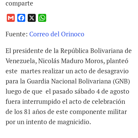
comparte
G
F
X
W
m
a
h
Fuente:
Correo del Orinoco
a
c
a
i
e
t
El presidente de la República Bolivariana de
l
b
s
o
A
Venezuela, Nicolás Maduro Moros, planteó
o
p
este martes realizar un acto de desagravio
k
p
para la Guardia Nacional Bolivariana (GNB)
luego de que el pasado sábado 4 de agosto
fuera interrumpido el acto de celebración
de los 81 años de este componente militar
por un intento de magnicidio.