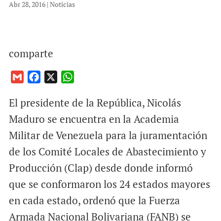
Abr 28, 2016
|
Noticias
comparte
G
F
X
W
m
a
h
El presidente de la República, Nicolás
a
c
a
i
e
t
Maduro se encuentra en la Academia
l
b
s
Militar de Venezuela para la juramentación
o
A
de los Comité Locales de Abastecimiento y
o
p
Producción (Clap) desde donde informó
k
p
que se conformaron los 24 estados mayores
en cada estado, ordenó que la Fuerza
Armada Nacional Bolivariana (FANB) se