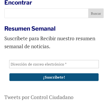
Encontrar
o
A
o
p
k
p
Resumen Semanal
Suscríbete para Recibir nuestro resumen
semanal de noticias.
Tweets por Control Ciudadano