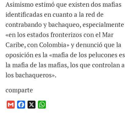
Asimismo estimó que existen dos mafias
identificadas en cuanto a la red de
contrabando y bachaqueo, especialmente
«en los estados fronterizos con el Mar
Caribe, con Colombia» y denunció que la
oposición es la «mafia de los pelucones es
la mafia de las mafias, los que controlan a
los bachaqueros».
comparte
G
F
X
W
m
a
h
a
c
a
i
e
t
l
b
s