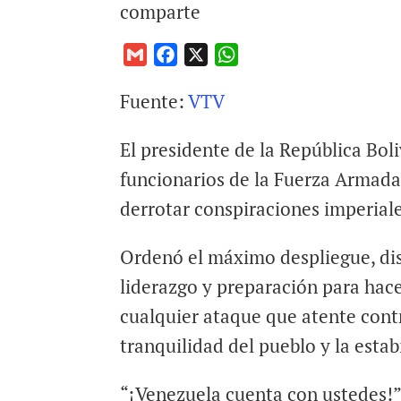
comparte
G
F
X
W
m
a
h
Fuente:
VTV
a
c
a
i
e
t
El presidente de la República Bol
l
b
s
o
A
funcionarios de la Fuerza Armada 
o
p
derrotar conspiraciones imperiale
k
p
Ordenó el máximo despliegue, dis
liderazgo y preparación para hace
cualquier ataque que atente cont
tranquilidad del pueblo y la estab
“¡Venezuela cuenta con ustedes!”,