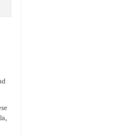
ad
ese
la,