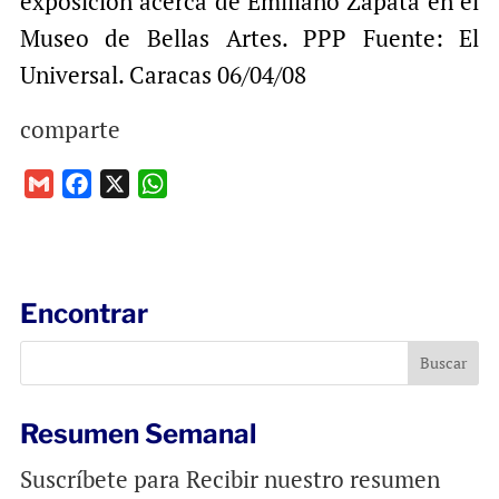
exposición acerca de Emiliano Zapata en el
Museo de Bellas Artes. PPP Fuente: El
Universal. Caracas 06/04/08
comparte
G
F
X
W
m
a
h
a
c
a
i
e
t
l
b
s
Encontrar
o
A
o
p
k
p
Resumen Semanal
Suscríbete para Recibir nuestro resumen