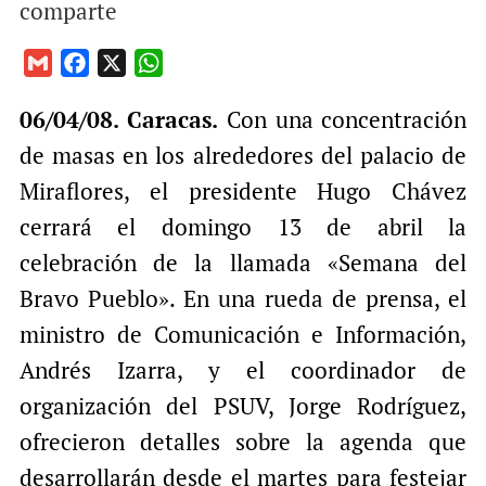
comparte
G
F
X
W
m
a
h
06/04/08. Caracas.
Con una concentración
a
c
a
i
e
t
de masas en los alrededores del palacio de
l
b
s
Miraflores, el presidente Hugo Chávez
o
A
cerrará el domingo 13 de abril la
o
p
celebración de la llamada «Semana del
k
p
Bravo Pueblo». En una rueda de prensa, el
ministro de Comunicación e Información,
Andrés Izarra, y el coordinador de
organización del PSUV, Jorge Rodríguez,
ofrecieron detalles sobre la agenda que
desarrollarán desde el martes para festejar