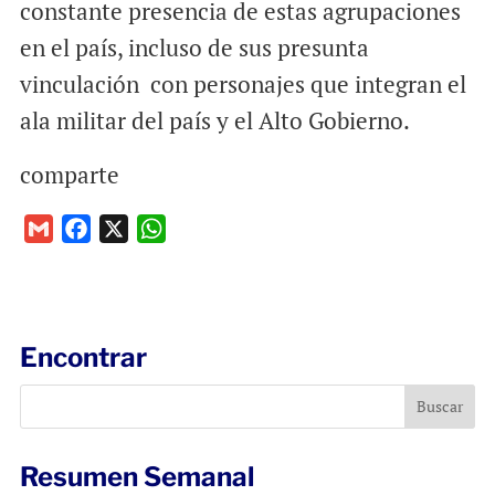
constante presencia de estas agrupaciones
en el país, incluso de sus presunta
vinculación con personajes que integran el
ala militar del país y el Alto Gobierno.
comparte
G
F
X
W
m
a
h
a
c
a
i
e
t
l
b
s
Encontrar
o
A
o
p
k
p
Resumen Semanal