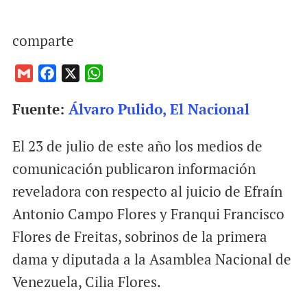
comparte
G
F
X
W
m
a
h
Fuente:
Álvaro Pulido, El Nacional
a
c
a
i
e
t
El 23 de julio de este año los medios de
l
b
s
o
A
comunicación publicaron información
o
p
reveladora con respecto al juicio de Efraín
k
p
Antonio Campo Flores y Franqui Francisco
Flores de Freitas, sobrinos de la primera
dama y diputada a la Asamblea Nacional de
Venezuela, Cilia Flores.