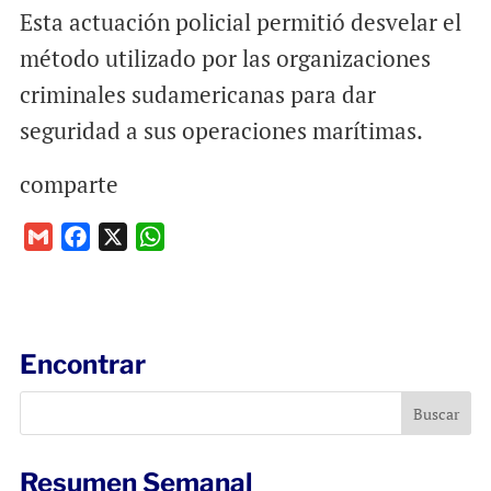
Esta actuación policial permitió desvelar el
método utilizado por las organizaciones
criminales sudamericanas para dar
seguridad a sus operaciones marítimas.
comparte
G
F
X
W
m
a
h
a
c
a
i
e
t
l
b
s
Encontrar
o
A
o
p
k
p
Resumen Semanal