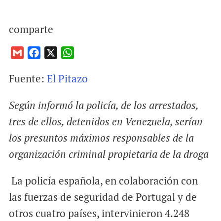
comparte
G
F
X
W
m
a
h
Fuente:
El Pitazo
a
c
a
i
e
t
Según informó la policía, de los arrestados,
l
b
s
o
A
tres de ellos, detenidos en Venezuela, serían
o
p
los presuntos máximos responsables de la
k
p
organización criminal propietaria de la droga
La policía española, en colaboración con
las fuerzas de seguridad de Portugal y de
otros cuatro países, intervinieron 4.248