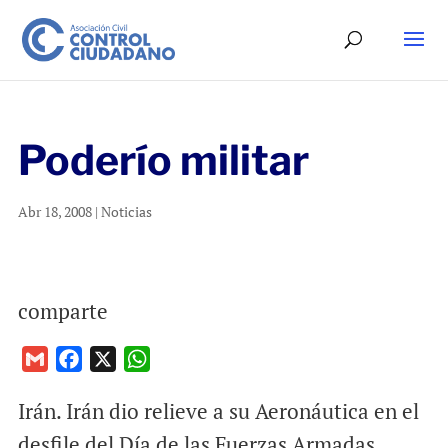
Poderío militar
Abr 18, 2008
|
Noticias
comparte
G
F
X
W
m
a
h
Irán. Irán dio relieve a su Aeronáutica en el
a
c
a
i
e
t
desfile del Día de las Fuerzas Armadas