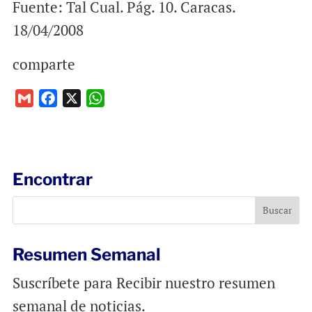
Fuente: Tal Cual. Pág. 10. Caracas.
18/04/2008
comparte
G
F
X
W
m
a
h
a
c
a
i
e
t
l
b
s
Encontrar
o
A
o
p
k
p
Resumen Semanal
Suscríbete para Recibir nuestro resumen
semanal de noticias.