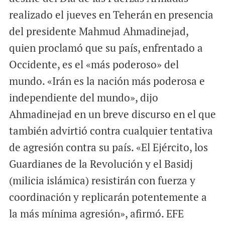
l
b
s
realizado el jueves en Teherán en presencia
o
A
del presidente Mahmud Ahmadinejad,
o
p
quien proclamó que su país, enfrentado a
k
p
Occidente, es el «más poderoso» del
mundo. «Irán es la nación más poderosa e
independiente del mundo», dijo
Ahmadinejad en un breve discurso en el que
también advirtió contra cualquier tentativa
de agresión contra su país. «El Ejército, los
Guardianes de la Revolución y el Basidj
(milicia islámica) resistirán con fuerza y
coordinación y replicarán potentemente a
la más mínima agresión», afirmó. EFE