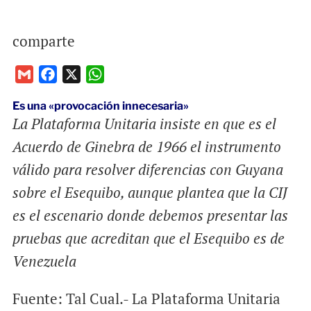
comparte
G
F
X
W
m
a
h
Es una «provocación innecesaria»
a
c
a
La Plataforma Unitaria insiste en que es el
i
e
t
Acuerdo de Ginebra de 1966 el instrumento
l
b
s
o
A
válido para resolver diferencias con Guyana
o
p
sobre el Esequibo, aunque plantea que la CIJ
k
p
es el escenario donde debemos presentar las
pruebas que acreditan que el Esequibo es de
Venezuela
Fuente: Tal Cual.- La Plataforma Unitaria