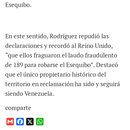
Esequibo.
En este sentido, Rodríguez repudió las
declaraciones y recordó al Reino Unido,
“que ellos fraguaron el laudo fraudulento
de 189 para robarse el Esequibo”. Destacó
que el único propietario histórico del
territorio en reclamación ha sido y seguirá
siendo Venezuela.
comparte
G
F
X
W
m
a
h