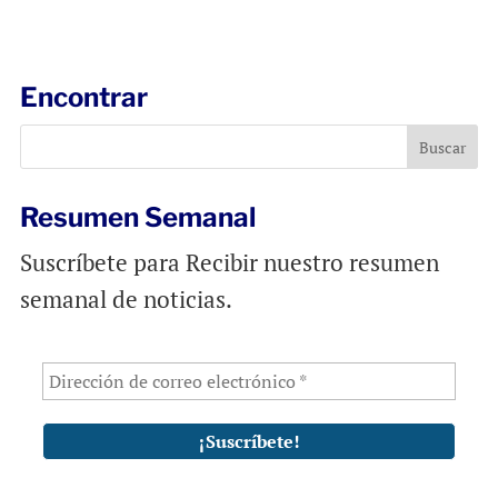
a
c
a
i
e
t
l
b
s
Encontrar
o
A
o
p
k
p
Resumen Semanal
Suscríbete para Recibir nuestro resumen
semanal de noticias.