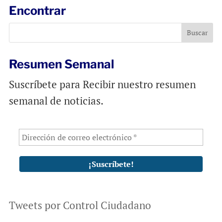
l
b
s
Encontrar
o
A
o
p
k
p
Resumen Semanal
Suscríbete para Recibir nuestro resumen
semanal de noticias.
Tweets por Control Ciudadano