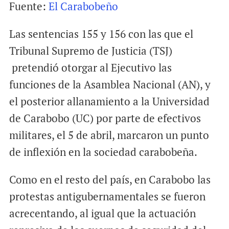
Fuente:
El Carabobeño
a
c
a
i
e
t
Las sentencias 155 y 156 con las que el
l
b
s
o
A
Tribunal Supremo de Justicia (TSJ)
o
p
pretendió otorgar al Ejecutivo las
k
p
funciones de la Asamblea Nacional (AN), y
el posterior allanamiento a la Universidad
de Carabobo (UC) por parte de efectivos
militares, el 5 de abril, marcaron un punto
de inflexión en la sociedad carabobeña.
Como en el resto del país, en Carabobo las
protestas antigubernamentales se fueron
acrecentando, al igual que la actuación