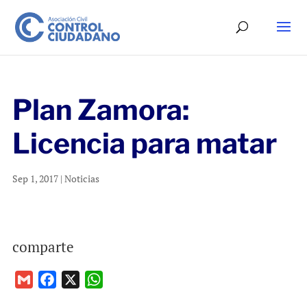
Plan Zamora:
Licencia para matar
Sep 1, 2017
|
Noticias
comparte
G
F
X
W
m
a
h