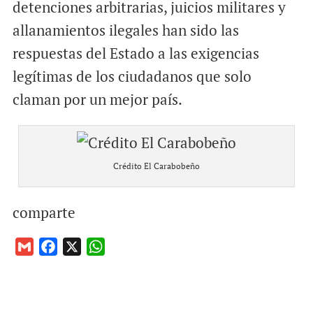
detenciones arbitrarias, juicios militares y
allanamientos ilegales han sido las
respuestas del Estado a las exigencias
legítimas de los ciudadanos que solo
claman por un mejor país.
Crédito El Carabobeño
comparte
G
F
X
W
m
a
h
a
c
a
i
e
t