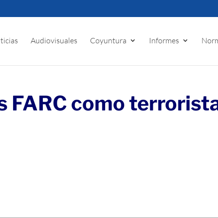
ticias
Audiovisuales
Coyuntura
Informes
Norm
las FARC como terrorist