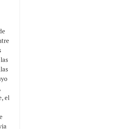
 de
ntre
s
las
llas
uyo
,
, el
de
via