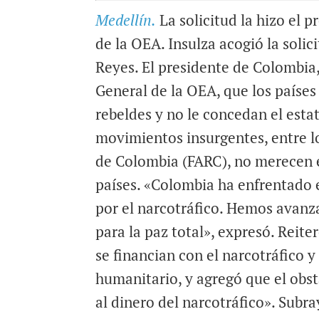
a
c
a
Medellín.
La solicitud la hizo el 
i
e
t
de la OEA. Insulza acogió la soli
l
b
s
Reyes. El presidente de Colombia,
o
A
o
p
General de la OEA, que los países
k
p
rebeldes y no le concedan el estat
movimientos insurgentes, entre l
de Colombia (FARC), no merecen e
países. «Colombia ha enfrentado e
por el narcotráfico. Hemos avan
para la paz total», expresó. Reite
se financian con el narcotráfico 
humanitario, y agregó que el obst
al dinero del narcotráfico». Sub