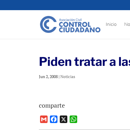
Inicio
No
Piden tratar a 
Jun 2, 2008
|
Noticias
comparte
G
F
X
W
m
a
h