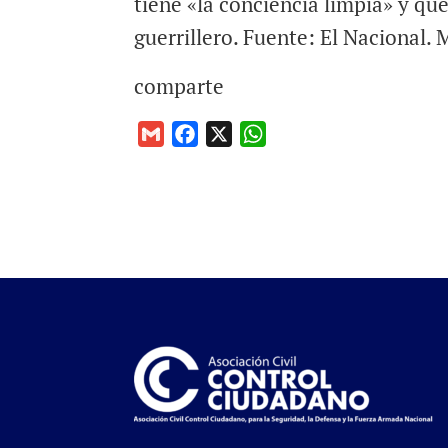
tiene «la conciencia limpia» y qu
guerrillero. Fuente: El Nacional.
comparte
G
F
X
W
m
a
h
a
c
a
i
e
t
l
b
s
o
A
o
p
k
p