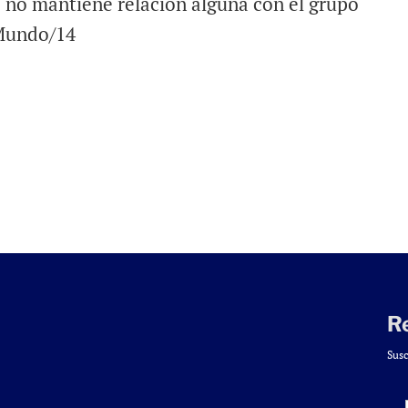
e no mantiene relación alguna con el grupo
 Mundo/14
R
Susc