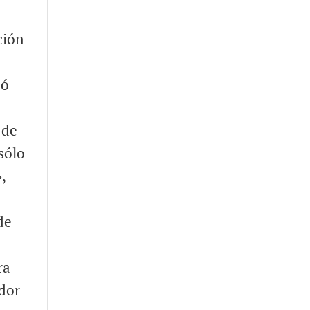
ción
có
 de
sólo
,
de
ra
ador