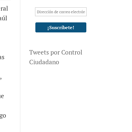
ral
aúl
a
Tweets por Control
as
Ciudadano
,
a
ue
ego