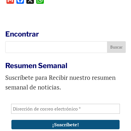
m
a
h
a
c
a
i
e
t
l
b
s
Encontrar
o
A
o
p
k
p
Resumen Semanal
Suscríbete para Recibir nuestro resumen
semanal de noticias.