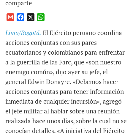
comparte
G
F
X
W
m
a
h
Lima/Bogotá.
El Ejército peruano coordina
a
c
a
i
e
t
acciones conjuntas con sus pares
l
b
s
ecuatorianos y colombianos para enfrentar
o
A
a la guerrilla de las Farc, que «son nuestro
o
p
enemigo común», dijo ayer su jefe, el
k
p
general Edwin Donayre. «Debemos hacer
acciones conjuntas para tener información
inmediata de cualquier incursión», agregó
el jefe militar al hablar sobre una reunión
realizada hace unos días, sobre la cual no se
conocían detalles. «A iniciativa del Ejército