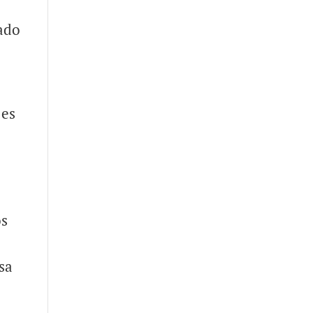
rado
 es
N
os
sa