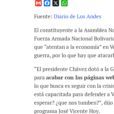
G
F
X
W
m
a
h
Fuente:
Diario de Los Andes
a
c
a
i
e
t
El constituyente a la Asamblea Na
l
b
s
o
A
Fuerza Armada Nacional Bolivari
o
p
que “atentan a la economía” en 
k
p
guerra, por lo que hay que ataca
“E
l presidente Chávez dotó a la 
para
acabar con las páginas w
lo que busca es seguir con la cri
está capacitada para defender a
esperar? ¿que nos tumben?”, dijo
programa José Vicente Hoy.