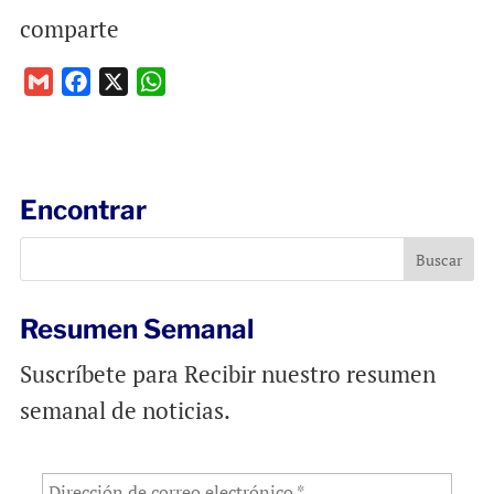
comparte
G
F
X
W
m
a
h
a
c
a
i
e
t
l
b
s
Encontrar
o
A
o
p
k
p
Resumen Semanal
Suscríbete para Recibir nuestro resumen
semanal de noticias.