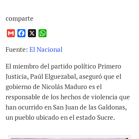
comparte
G
F
X
W
m
a
h
Fuente:
El Nacional
a
c
a
i
e
t
El miembro del partido político Primero
l
b
s
o
A
Justicia, Paúl Elguezabal, aseguró que el
o
p
gobierno de Nicolás Maduro es el
k
p
responsable de los hechos de violencia que
han ocurrido en San Juan de las Galdonas,
un pueblo ubicado en el estado Sucre.