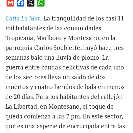
G
F
X
W
m
a
h
Catia La Mar.
La tranquilidad de los casi 11
a
c
a
i
e
t
mil habitantes de las comunidades
l
b
s
Tropicana, Marlboro y Montesano, en la
o
A
parroquia Carlos Soublette, huyó hace tres
o
p
semanas bajo una lluvia de plomo. La
k
p
guerra entre bandas delictivas de cada uno
de los sectores lleva un saldo de dos
muertos y cuatro heridos de bala en menos
de 20 días. Para los habitantes del callejón
La Libertad, en Montesano, el toque de
queda comienza a las 7 pm. En este sector,
que es una especie de encrucijada entre las