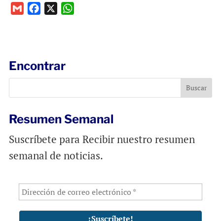
G
F
X
W
m
a
h
a
c
a
i
e
t
l
b
s
Encontrar
o
A
o
p
k
p
Resumen Semanal
Suscríbete para Recibir nuestro resumen
semanal de noticias.