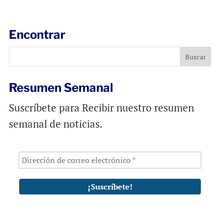
a
c
a
i
e
t
l
b
s
Encontrar
o
A
o
p
k
p
Resumen Semanal
Suscríbete para Recibir nuestro resumen
semanal de noticias.