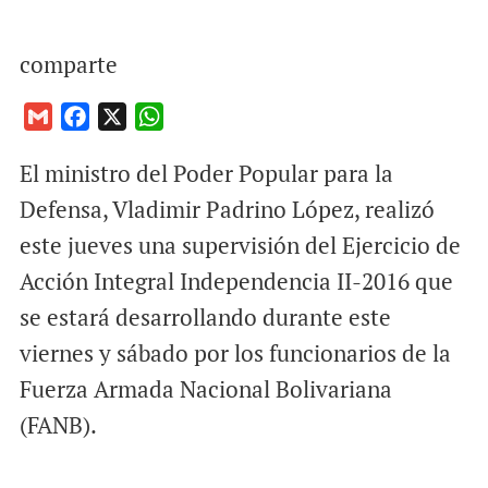
comparte
G
F
X
W
m
a
h
El ministro del Poder Popular para la
a
c
a
i
e
t
Defensa, Vladimir Padrino López, realizó
l
b
s
este jueves una supervisión del Ejercicio de
o
A
Acción Integral Independencia II-2016 que
o
p
se estará desarrollando durante este
k
p
viernes y sábado por los funcionarios de la
Fuerza Armada Nacional Bolivariana
(FANB).