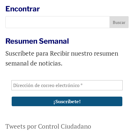
l
b
s
Encontrar
o
A
o
p
k
p
Resumen Semanal
Suscríbete para Recibir nuestro resumen
semanal de noticias.
Tweets por Control Ciudadano