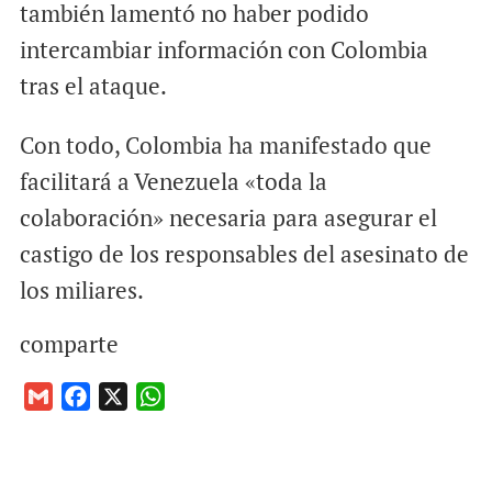
también lamentó no haber podido
intercambiar información con Colombia
tras el ataque.
Con todo, Colombia ha manifestado que
facilitará a Venezuela «toda la
colaboración» necesaria para asegurar el
castigo de los responsables del asesinato de
los miliares.
comparte
G
F
X
W
m
a
h
a
c
a
i
e
t