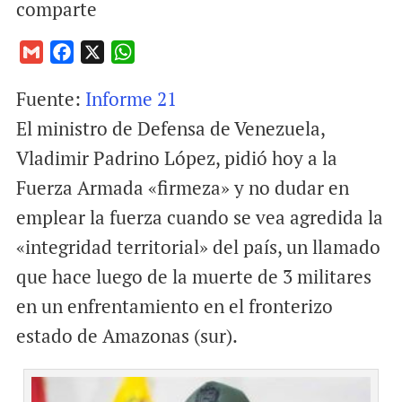
comparte
G
F
X
W
m
a
h
Fuente:
Informe 21
a
c
a
i
e
t
El ministro de Defensa de Venezuela,
l
b
s
Vladimir Padrino López, pidió hoy a la
o
A
Fuerza Armada «firmeza» y no dudar en
o
p
emplear la fuerza cuando se vea agredida la
k
p
«integridad territorial» del país, un llamado
que hace luego de la muerte de 3 militares
en un enfrentamiento en el fronterizo
estado de Amazonas (sur).