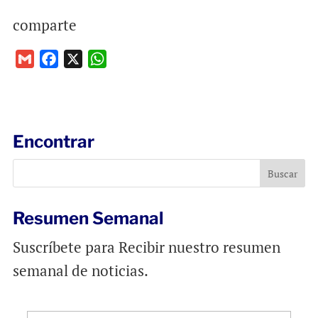
comparte
G
F
X
W
m
a
h
a
c
a
i
e
t
l
b
s
Encontrar
o
A
o
p
k
p
Resumen Semanal
Suscríbete para Recibir nuestro resumen
semanal de noticias.