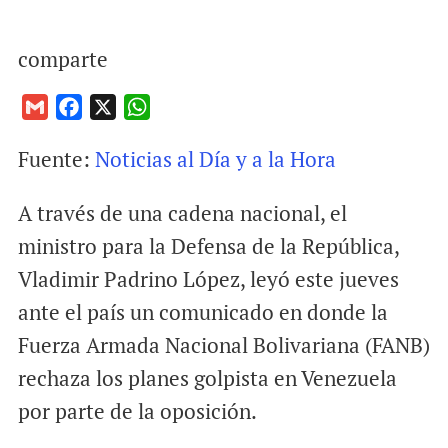
comparte
G
F
X
W
m
a
h
Fuente:
Noticias al Día y a la Hora
a
c
a
i
e
t
A través de una cadena nacional, el
l
b
s
o
A
ministro para la Defensa de la República,
o
p
Vladimir Padrino López, leyó este jueves
k
p
ante el país un comunicado en donde la
Fuerza Armada Nacional Bolivariana (FANB)
rechaza los planes golpista en Venezuela
por parte de la oposición.