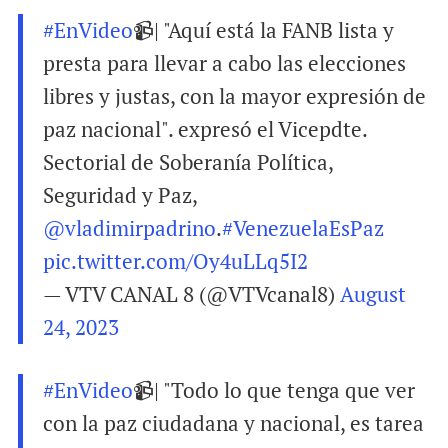
#EnVideo
📹| "Aquí está la FANB lista y
presta para llevar a cabo las elecciones
libres y justas, con la mayor expresión de
paz nacional". expresó el Vicepdte.
Sectorial de Soberanía Política,
Seguridad y Paz,
@vladimirpadrino
.
#VenezuelaEsPaz
pic.twitter.com/Oy4uLLq5I2
— VTV CANAL 8 (@VTVcanal8)
August
24, 2023
#EnVideo
📹| "Todo lo que tenga que ver
con la paz ciudadana y nacional, es tarea