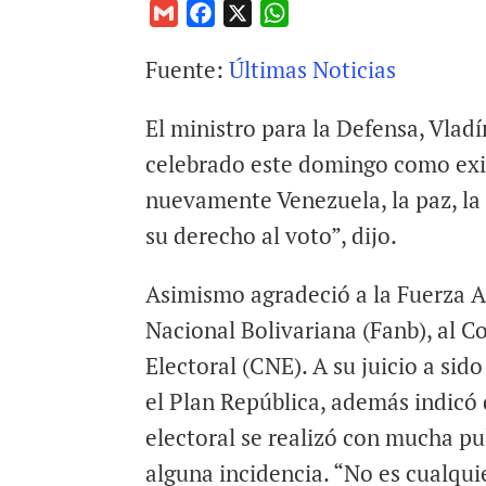
G
F
X
W
m
a
h
Fuente:
Últimas Noticias
a
c
a
i
e
t
El ministro para la Defensa, Vladí
l
b
s
o
A
celebrado este domingo como exit
o
p
nuevamente Venezuela, la paz, la
k
p
su derecho al voto”, dijo.
Asimismo agradeció a la Fuerza 
Nacional Bolivariana (Fanb), al C
Electoral (CNE). A su juicio a sido
el Plan República, además indicó 
electoral se realizó con mucha pu
alguna incidencia. “No es cualqui