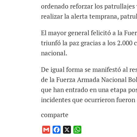
ordenado reforzar los patrullajes
realizar la alerta temprana, patru
El mayor general felicitó a la Fu
triunfó la paz gracias a los 2.000
nacional.
De igual forma se manifestó al r
de la Fuerza Armada Nacional Bol
que han entrado en una etapa pos
incidentes que ocurrieron fuero
comparte
G
F
X
W