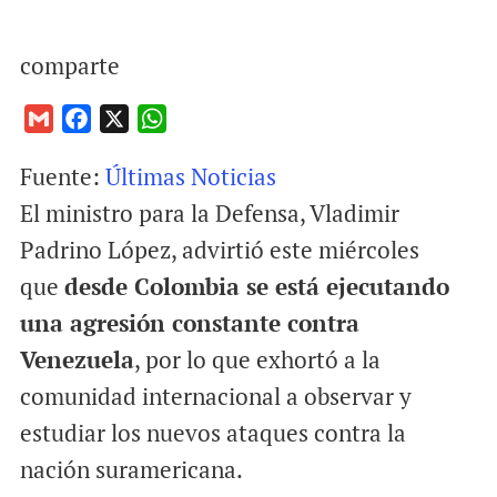
comparte
G
F
X
W
m
a
h
Fuente:
Últimas Noticias
a
c
a
i
e
t
El ministro para la Defensa, Vladimir
l
b
s
Padrino López, advirtió este miércoles
o
A
que
desde Colombia se está ejecutando
o
p
una agresión constante contra
k
p
Venezuela
, por lo que exhortó a la
comunidad internacional a observar y
estudiar los nuevos ataques contra la
nación suramericana.