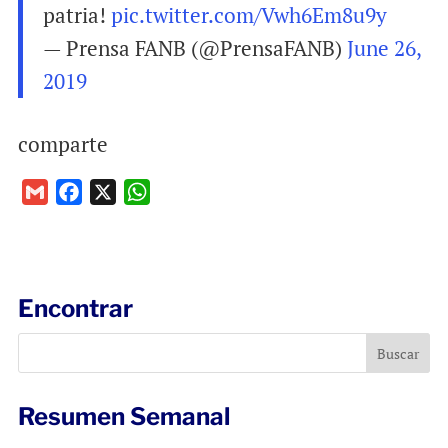
patria!
pic.twitter.com/Vwh6Em8u9y
— Prensa FANB (@PrensaFANB)
June 26,
2019
comparte
G
F
X
W
m
a
h
a
c
a
i
e
t
l
b
s
Encontrar
o
A
o
p
k
p
Resumen Semanal