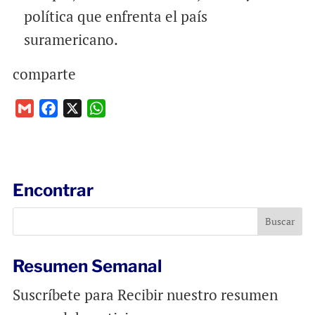
política que enfrenta el país
suramericano.
comparte
G
F
X
W
m
a
h
a
c
a
i
e
t
l
b
s
Encontrar
o
A
o
p
k
p
Resumen Semanal
Suscríbete para Recibir nuestro resumen