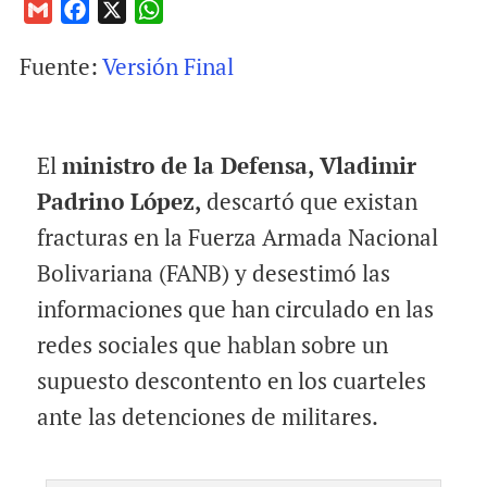
G
F
X
W
m
a
h
Fuente:
Versión Final
a
c
a
i
e
t
l
b
s
o
A
El
ministro de la Defensa, Vladimir
o
p
Padrino López,
descartó que existan
k
p
fracturas en la Fuerza Armada Nacional
Bolivariana (FANB) y desestimó las
informaciones que han circulado en las
redes sociales que hablan sobre un
supuesto descontento en los cuarteles
ante las detenciones de militares.