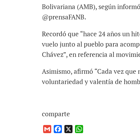
Bolivariana (AMB), según informó 
@prensaFANB.
Recordó que “hace 24 años un hito
vuelo junto al pueblo para acom
Chávez”, en referencia al movimie
Asimismo, afirmó “Cada vez que 
voluntariedad y valentía de homb
comparte
G
F
X
W
m
a
h