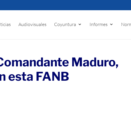
ticias
Audiovisuales
Coyuntura
Informes
Norm
 Comandante Maduro,
on esta FANB