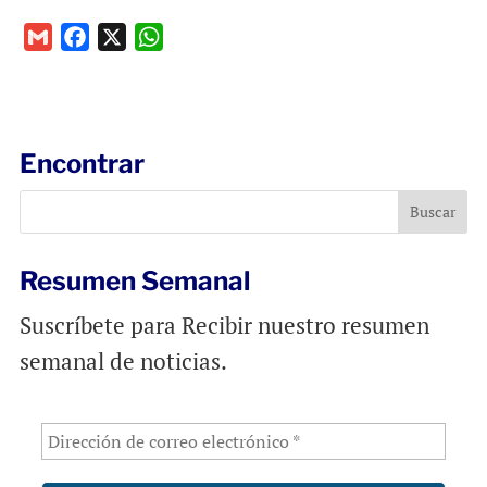
G
F
X
W
m
a
h
a
c
a
i
e
t
l
b
s
Encontrar
o
A
o
p
k
p
Resumen Semanal
Suscríbete para Recibir nuestro resumen
semanal de noticias.