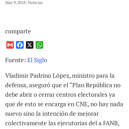
May 9, 2018
|
Noticias
comparte
G
F
X
W
m
a
h
Fuente:
El Siglo
a
c
a
i
e
t
Vladimir Padrino López, ministro para la
l
b
s
o
A
defensa, aseguró que el “Plan República no
o
p
debe abrir o cerrar centros electorales ya
k
p
que de esto se encarga en CNE, no hay nada
nuevo sino la intención de mejorar
colectivamente las ejecutorias del a FANB,