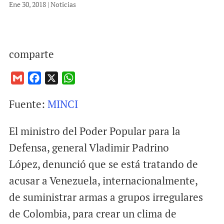
Ene 30, 2018
|
Noticias
comparte
G
F
X
W
m
a
h
Fuente:
MINCI
a
c
a
i
e
t
El ministro del Poder Popular para la
l
b
s
o
A
Defensa, general Vladimir Padrino
o
p
López, denunció que se está tratando de
k
p
acusar a Venezuela, internacionalmente,
de suministrar armas a grupos irregulares
de Colombia, para crear un clima de