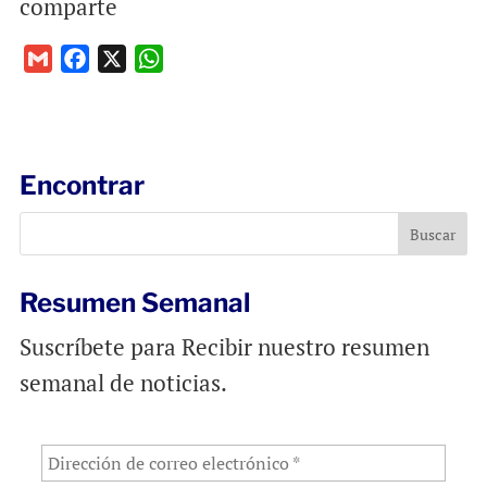
comparte
G
F
X
W
m
a
h
a
c
a
i
e
t
l
b
s
Encontrar
o
A
o
p
k
p
Resumen Semanal
Suscríbete para Recibir nuestro resumen
semanal de noticias.