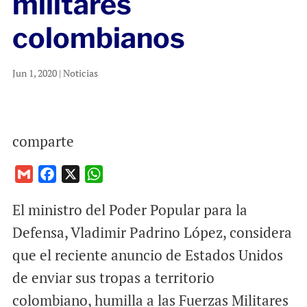
militares
colombianos
Jun 1, 2020
|
Noticias
comparte
G
F
X
W
m
a
h
El ministro del Poder Popular para la
a
c
a
i
e
t
Defensa, Vladimir Padrino López, considera
l
b
s
que el reciente anuncio de Estados Unidos
o
A
de enviar sus tropas a territorio
o
p
colombiano, humilla a las Fuerzas Militares
k
p