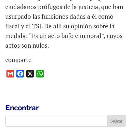
ciudadanos prófugos de la justicia, que han
usurpado las funciones dadas a él como
fiscal y al TSJ. De allí su opinión sobre la
medida: “Es un acto bufo e inmoral”, cuyos
actos son nulos.
comparte
G
F
X
W
m
a
h
a
c
a
i
e
t
l
b
s
Encontrar
o
A
o
p
k
p