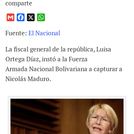
comparte
G
F
X
W
m
a
h
Fuente:
El Nacional
a
c
a
i
e
t
La fiscal general de la república, Luisa
l
b
s
o
A
Ortega Díaz, instó a la Fuerza
o
p
Armada Nacional Bolivariana a capturar a
k
p
Nicolás Maduro.