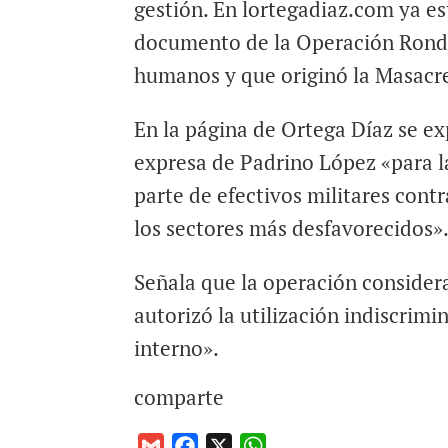
gestión. En lortegadiaz.com ya es
documento de la Operación Rond
humanos y que originó la Masacre
En la página de Ortega Díaz se e
expresa de Padrino López «para la 
parte de efectivos militares contr
los sectores más desfavorecidos»
Señala que la operación considera
autorizó la utilización indiscrim
interno».
comparte
G
F
X
W