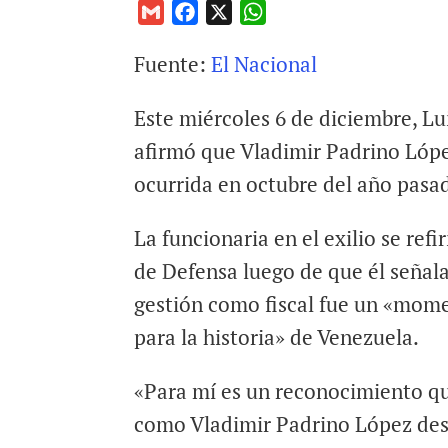
G
F
X
W
m
a
h
Fuente:
El Nacional
a
c
a
i
e
t
Este miércoles 6 de diciembre, Lui
l
b
s
o
A
afirmó que Vladimir Padrino Lópe
o
p
ocurrida en octubre del año pasa
k
p
La funcionaria en el exilio se refi
de Defensa luego de que él señal
gestión como fiscal fue un «mom
para la historia» de Venezuela.
«Para mí es un reconocimiento qu
como Vladimir Padrino López des