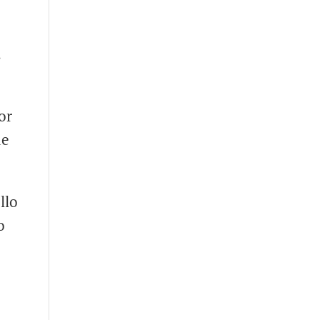
.
or
de
llo
o