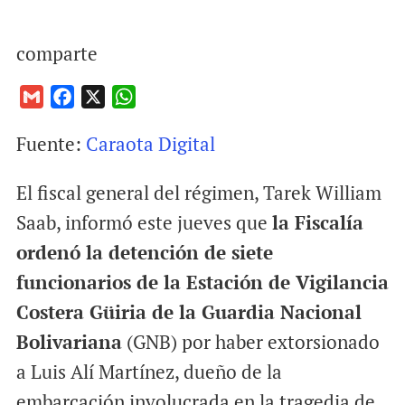
comparte
G
F
X
W
m
a
h
Fuente:
Caraota Digital
a
c
a
i
e
t
El fiscal general del régimen, Tarek William
l
b
s
o
A
Saab, informó este jueves que
la Fiscalía
o
p
ordenó la detención de siete
k
p
funcionarios de la Estación de Vigilancia
Costera Güiria de la Guardia Nacional
Bolivariana
(GNB) por haber extorsionado
a Luis Alí Martínez, dueño de la
embarcación involucrada en la tragedia de