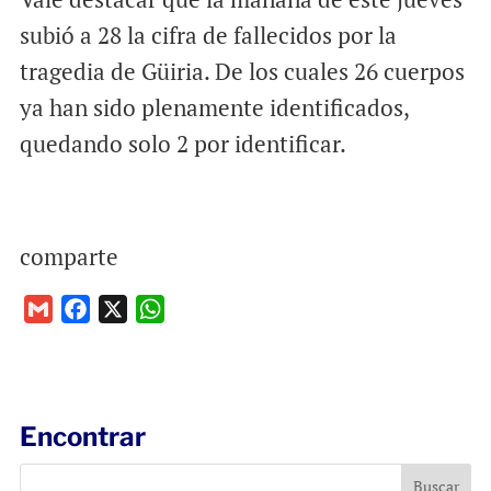
subió a 28 la cifra de fallecidos por la
tragedia de Güiria. De los cuales 26 cuerpos
ya han sido plenamente identificados,
quedando solo 2 por identificar.
comparte
G
F
X
W
m
a
h
a
c
a
i
e
t
l
b
s
Encontrar
o
A
o
p