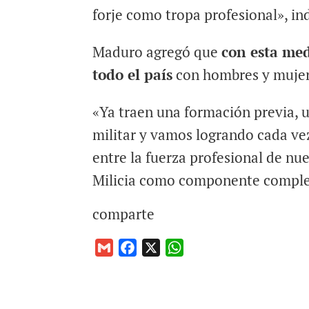
forje como tropa profesional», in
Maduro agregó que
con esta med
todo el país
con hombres y mujere
«Ya traen una formación previa, u
militar y vamos logrando cada vez
entre la fuerza profesional de nu
Milicia como componente comple
comparte
G
F
X
W
m
a
h
a
c
a
i
e
t