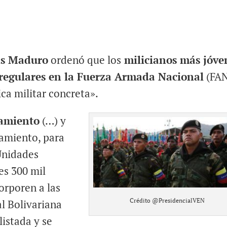
ás Maduro
ordenó que los
milicianos más jóve
 regulares en la Fuerza Armada Nacional
(FA
ica militar concreta».
tamiento
(…) y
tamiento, para
 Unidades
es 300 mil
orporen a las
Crédito @PresidencialVEN
l Bolivariana
istada y se