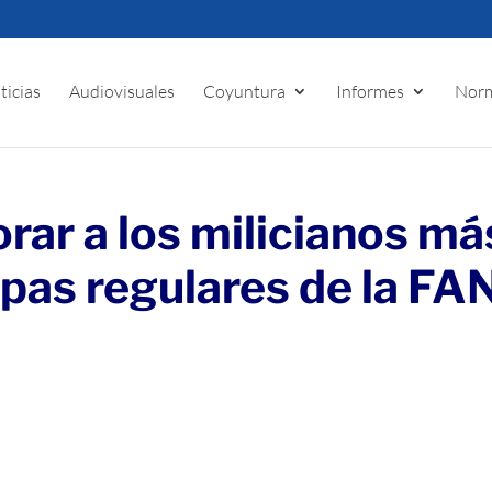
ticias
Audiovisuales
Coyuntura
Informes
Norm
rar a los milicianos má
opas regulares de la FA