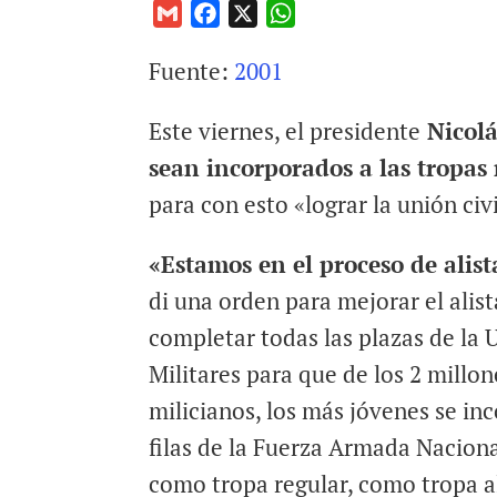
G
F
X
W
m
a
h
Fuente:
2001
a
c
a
i
e
t
Este viernes, el presidente
Nicol
l
b
s
o
A
sean incorporados a las tropas
o
p
para con esto «lograr la unión civ
k
p
«Estamos en el proceso de alis
di una orden para mejorar el alis
completar todas las plazas de la
Militares para que de los 2 millon
milicianos, los más jóvenes se inc
filas de la Fuerza Armada Naciona
como tropa regular, como tropa al