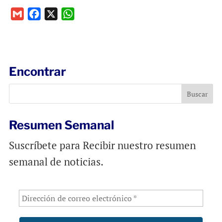
G
F
X
W
m
a
h
a
c
a
i
e
t
l
b
s
Encontrar
o
A
o
p
k
p
Resumen Semanal
Suscríbete para Recibir nuestro resumen
semanal de noticias.