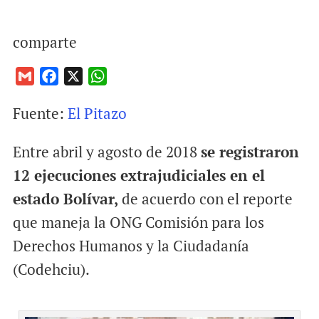
comparte
G
F
X
W
m
a
h
Fuente:
El Pitazo
a
c
a
i
e
t
Entre abril y agosto de 2018
se registraron
l
b
s
o
A
12 ejecuciones extrajudiciales en el
o
p
estado Bolívar,
de acuerdo con el reporte
k
p
que maneja la ONG Comisión para los
Derechos Humanos y la Ciudadanía
(Codehciu).