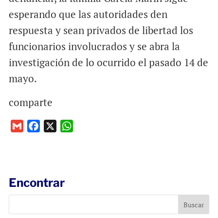
esperando que las autoridades den
respuesta y sean privados de libertad los
funcionarios involucrados y se abra la
investigación de lo ocurrido el pasado 14 de
mayo.
comparte
G
F
X
W
m
a
h
a
c
a
i
e
t
l
b
s
Encontrar
o
A
o
p
k
p