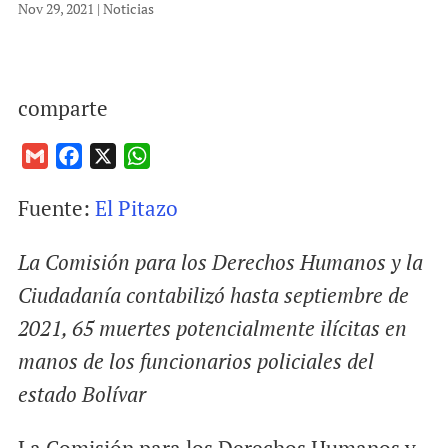
Nov 29, 2021
|
Noticias
comparte
G
F
X
W
m
a
h
Fuente:
El Pitazo
a
c
a
i
e
t
La Comisión para los Derechos Humanos y la
l
b
s
o
A
Ciudadanía contabilizó hasta septiembre de
o
p
2021, 65 muertes potencialmente ilícitas en
k
p
manos de los funcionarios policiales del
estado Bolívar