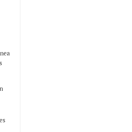
ánea
s
on
es