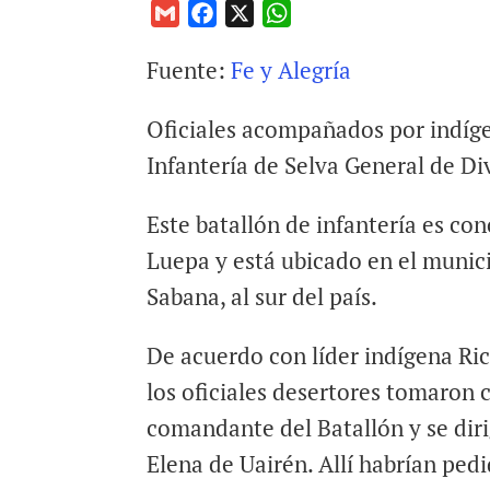
G
F
X
W
m
a
h
Fuente:
Fe y Alegría
a
c
a
i
e
t
Oficiales acompañados por indíg
l
b
s
o
A
Infantería de Selva General de Di
o
p
k
p
Este batallón de infantería es c
Luepa y está ubicado en el munic
Sabana, al sur del país.
De acuerdo con líder indígena Ri
los oficiales desertores tomaron
comandante del Batallón y se dir
Elena de Uairén. Allí habrían pedi