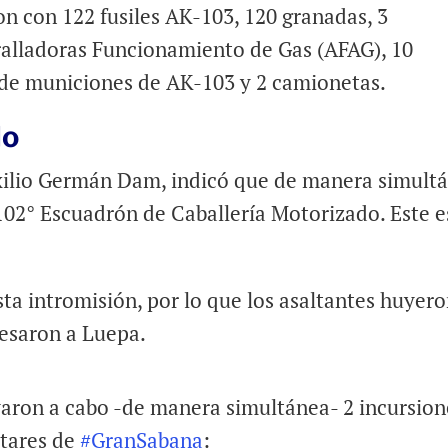
on con 122 fusiles AK-103, 120 granadas, 3
ralladoras Funcionamiento de Gas (AFAG), 10
 de municiones de AK-103 y 2 camionetas.
do
 exilio Germán Dam, indicó que de manera simult
102° Escuadrón de Caballería Motorizado. Este e
ta intromisión, por lo que los asaltantes huyer
resaron a Luepa.
aron a cabo -de manera simultánea- 2 incursion
itares de
#GranSabana
: