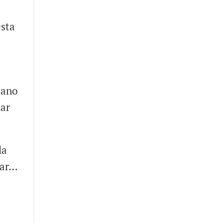
esta
dano
lar
la
tar…