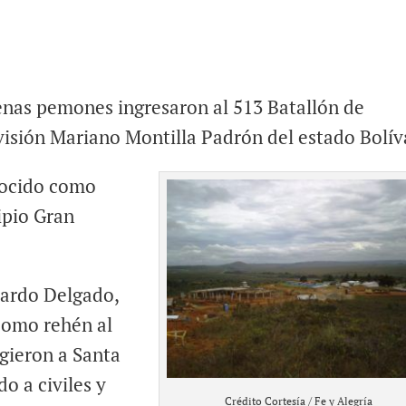
enas pemones ingresaron al 513 Batallón de
visión Mariano Montilla Padrón del estado Bolív
onocido como
ipio Gran
cardo Delgado,
 como rehén al
igieron a Santa
do a civiles y
Crédito Cortesía / Fe y Alegría