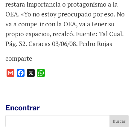
restara importancia o protagonismo a la
OEA. «Yo no estoy preocupado por eso. No
va a competir con la OEA, va a tener su
propio espacio», recalcó. Fuente: Tal Cual.
Pág. 32. Caracas 03/06/08. Pedro Rojas
comparte
G
F
X
W
m
a
h
a
c
a
i
e
t
l
b
s
Encontrar
o
A
o
p
k
p