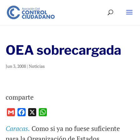
OEA sobrecargada
Jun 3, 2008
|
Noticias
comparte
G
F
X
W
m
a
h
Caracas.
Como si ya no fuese suficiente
a
c
a
i
e
t
para la Organización de Estados