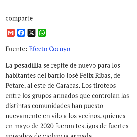
comparte
G
F
X
W
m
a
h
Fuente:
Efecto Cocuyo
a
c
a
i
e
t
La
pesadilla
se repite de nuevo para los
l
b
s
o
A
habitantes del barrio José Félix Ribas, de
o
p
Petare, al este de Caracas. Los tiroteos
k
p
entre los grupos armados que controlan las
distintas comunidades han puesto
nuevamente en vilo a los vecinos, quienes
en mayo de 2020 fueron testigos de fuertes
episodios de violencia armada.