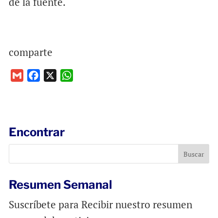
de la fuente.
comparte
G
F
X
W
m
a
h
a
c
a
i
e
t
l
b
s
Encontrar
o
A
o
p
k
p
Resumen Semanal
Suscríbete para Recibir nuestro resumen