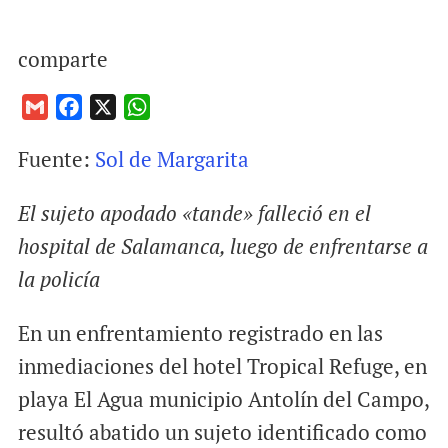
comparte
G
F
X
W
m
a
h
Fuente:
Sol de Margarita
a
c
a
i
e
t
El sujeto apodado «tande» falleció en el
l
b
s
o
A
hospital de Salamanca, luego de enfrentarse a
o
p
la policía
k
p
En un enfrentamiento registrado en las
inmediaciones del hotel Tropical Refuge, en
playa El Agua municipio Antolín del Campo,
resultó abatido un sujeto identificado como