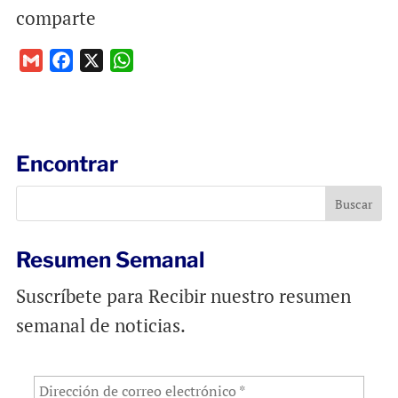
comparte
G
F
X
W
m
a
h
a
c
a
i
e
t
l
b
s
Encontrar
o
A
o
p
k
p
Resumen Semanal
Suscríbete para Recibir nuestro resumen
semanal de noticias.