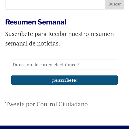
o
p
k
p
Resumen Semanal
Suscríbete para Recibir nuestro resumen
semanal de noticias.
Tweets por Control Ciudadano