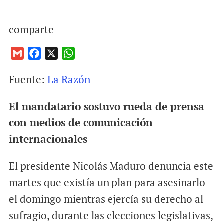
comparte
G
F
X
W
m
a
h
Fuente:
La Razón
a
c
a
i
e
t
El mandatario sostuvo rueda de prensa
l
b
s
o
A
con medios de comunicación
o
p
internacionales
k
p
El presidente Nicolás Maduro denuncia este
martes que existía un plan para asesinarlo
el domingo mientras ejercía su derecho al
sufragio, durante las elecciones legislativas,