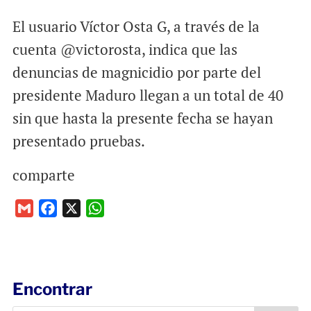
El usuario Víctor Osta G, a través de la
cuenta @victorosta, indica que las
denuncias de magnicidio por parte del
presidente Maduro llegan a un total de 40
sin que hasta la presente fecha se hayan
presentado pruebas.
comparte
G
F
X
W
m
a
h
a
c
a
i
e
t
l
b
s
Encontrar
o
A