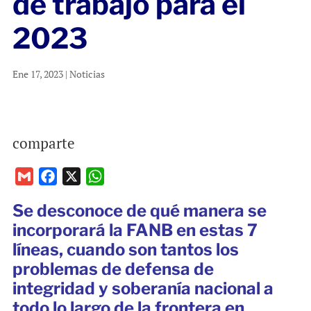
de trabajo para el
2023
Ene 17, 2023
|
Noticias
comparte
G
F
X
W
m
a
h
Se desconoce de qué manera se
a
c
a
incorporará la FANB en estas 7
i
e
t
líneas, cuando son tantos los
l
b
s
problemas de defensa de
o
A
o
p
integridad y soberanía nacional a
k
p
todo lo largo de la frontera en