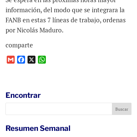
información, del modo que se integrara la
FANB en estas 7 líneas de trabajo, ordenas
por Nicolás Maduro.
comparte
G
F
X
W
m
a
h
a
c
a
i
e
t
l
b
s
Encontrar
o
A
o
p
k
p
Resumen Semanal