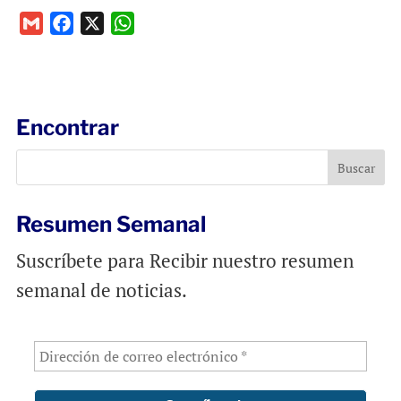
G
F
X
W
m
a
h
a
c
a
i
e
t
l
b
s
Encontrar
o
A
o
p
k
p
Resumen Semanal
Suscríbete para Recibir nuestro resumen
semanal de noticias.