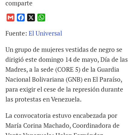
comparte
G
F
X
W
m
a
h
Fuente:
El Universal
a
c
a
i
e
t
Un grupo de mujeres vestidas de negro se
l
b
s
o
A
dirigió este domingo 14 de mayo, Día de las
o
p
Madres, a la sede (CORE 5) de la Guardia
k
p
Nacional Bolivariana (GNB) en El Paraíso,
para exigir el cese de la represión durante
las protestas en Venezuela.
La convocatoria estuvo encabezada por
María Corina Machado, Coordinadora de