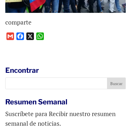
comparte
G
F
X
W
m
a
h
a
c
a
i
e
t
l
b
s
Encontrar
o
A
o
p
k
p
Resumen Semanal
Suscríbete para Recibir nuestro resumen
semanal de noticias.