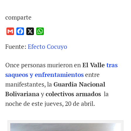
comparte
G
F
X
W
m
a
h
Fuente:
Efecto Cocuyo
a
c
a
i
e
t
l
b
s
Once personas murieron en
El Valle
tras
o
A
saqueos y enfrentamientos
entre
o
p
manifestantes, la
Guardia Nacional
k
p
Bolivariana
y
colectivos armados
la
noche de este jueves, 20 de abril.