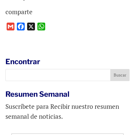
comparte
G
F
X
W
m
a
h
a
c
a
i
e
t
l
b
s
Encontrar
o
A
o
p
k
p
Resumen Semanal
Suscríbete para Recibir nuestro resumen
semanal de noticias.