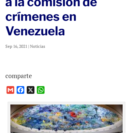
a la comisión de
crímenes en
Venezuela
Sep 16, 2021
|
Noticias
comparte
G
F
X
W
m
a
h
a
c
a
i
e
t
l
b
s
o
A