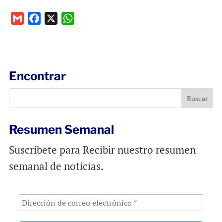
G
F
X
W
m
a
h
a
c
a
i
e
t
l
b
s
Encontrar
o
A
o
p
k
p
Resumen Semanal
Suscríbete para Recibir nuestro resumen
semanal de noticias.