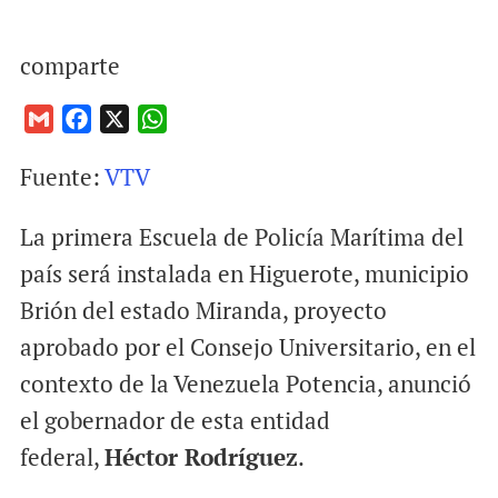
comparte
G
F
X
W
m
a
h
Fuente:
VTV
a
c
a
i
e
t
La primera Escuela de Policía Marítima del
l
b
s
o
A
país será instalada en Higuerote, municipio
o
p
Brión del estado Miranda, proyecto
k
p
aprobado por el Consejo Universitario, en el
contexto de la Venezuela Potencia, anunció
el gobernador de esta entidad
federal,
Héctor Rodríguez
.