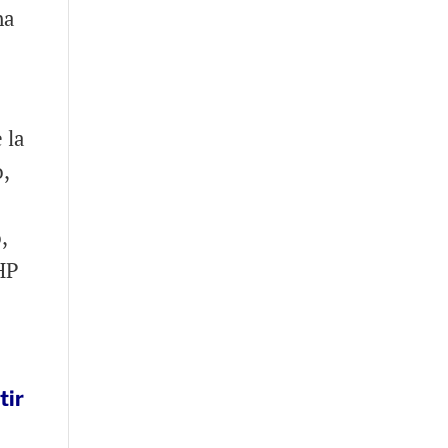
na
 la
o,
,
HP
tir