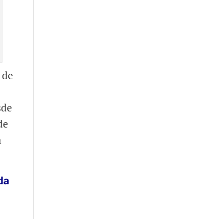
 de
sde
de
a
da