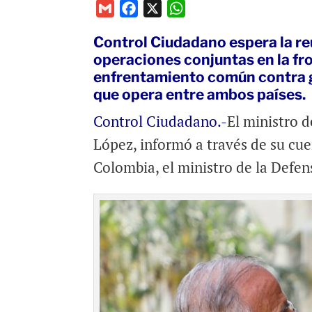
G
F
X
W
m
a
h
Control Ciudadano espera la re
a
c
a
operaciones conjuntas en la fr
i
e
t
enfrentamiento común contra gr
l
b
s
que opera entre ambos países.
o
A
o
p
Control Ciudadano.-
El ministro 
k
p
López, informó a través de su cu
Colombia, el ministro de la Defen