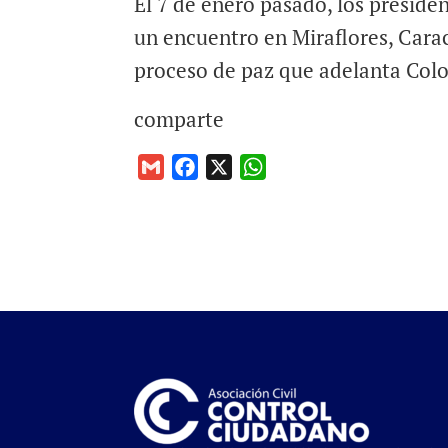
El 7 de enero pasado, los preside
un encuentro en Miraflores, Carac
proceso de paz que adelanta Col
comparte
G
F
X
W
m
a
h
a
c
a
i
e
t
l
b
s
o
A
o
p
k
p