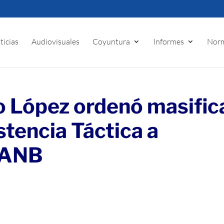
ticias
Audiovisuales
Coyuntura
Informes
Norm
o López ordenó masific
tencia Táctica a
 FANB