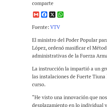
comparte
G
F
X
W
m
a
h
Fuente:
VTV
a
c
a
i
e
t
El ministro del Poder Popular par
l
b
s
o
A
López, ordenó masificar el Método
o
p
administrativas de la Fuerza Arm
k
p
La instrucción la impartió a un g
las instalaciones de Fuerte Tiuna
curso.
“He visto una innovación que nos 
desplazamiento en lo individual y