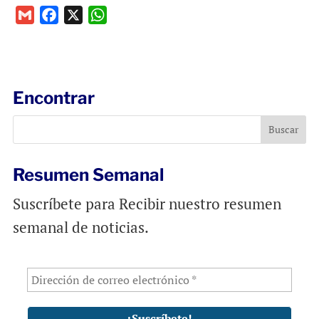
G
F
X
W
m
a
h
a
c
a
i
e
t
l
b
s
Encontrar
o
A
o
p
k
p
Resumen Semanal
Suscríbete para Recibir nuestro resumen
semanal de noticias.