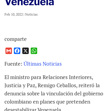
Venezuela
Feb 10, 2022
|
Noticias
comparte
G
F
X
W
m
a
h
Fuente:
Últimas Noticias
a
c
a
i
e
t
El ministro para Relaciones Interiores,
l
b
s
o
A
Justicia y Paz, Remigo Ceballos, reiteró la
o
p
denuncia sobre la vinculación del gobierno
k
p
colombiano en planes que pretenden
desestabilizar Venezuela.