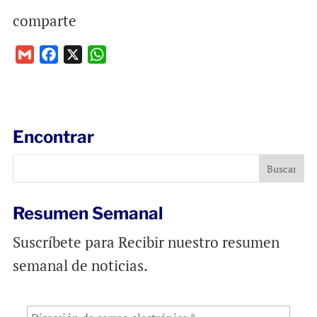
comparte
G
F
X
W
m
a
h
a
c
a
i
e
t
l
b
s
Encontrar
o
A
o
p
k
p
Resumen Semanal
Suscríbete para Recibir nuestro resumen
semanal de noticias.