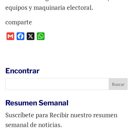
equipos y maquinaria electoral.
comparte
G
F
X
W
m
a
h
a
c
a
i
e
t
l
b
s
Encontrar
o
A
o
p
k
p
Resumen Semanal
Suscríbete para Recibir nuestro resumen
semanal de noticias.