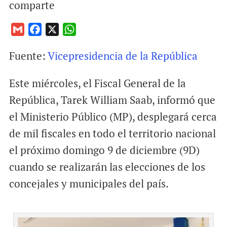
comparte
G
F
X
W
m
a
h
Fuente:
Vicepresidencia de la República
a
c
a
i
e
t
Este miércoles, el Fiscal General de la
l
b
s
o
A
República, Tarek William Saab, informó que
o
p
el Ministerio Público (MP), desplegará cerca
k
p
de mil fiscales en todo el territorio nacional
el próximo domingo 9 de diciembre (9D)
cuando se realizarán las elecciones de los
concejales y municipales del país.